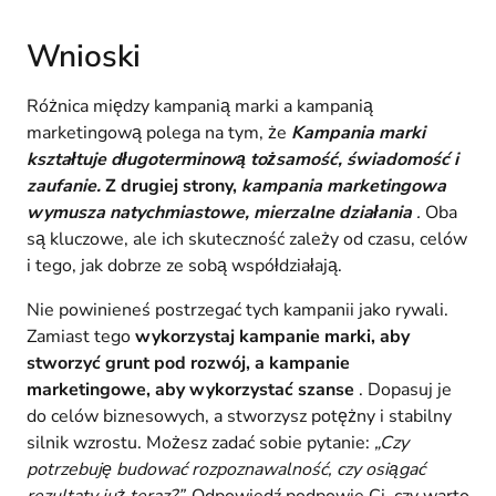
Wnioski
Różnica między kampanią marki a kampanią
marketingową polega na tym, że
Kampania marki
kształtuje długoterminową tożsamość, świadomość i
zaufanie.
Z drugiej strony,
kampania marketingowa
wymusza natychmiastowe, mierzalne działania
.
Oba
są kluczowe, ale ich skuteczność zależy od czasu, celów
i tego, jak dobrze ze sobą współdziałają.
Nie powinieneś postrzegać tych kampanii jako rywali.
Zamiast tego
wykorzystaj kampanie marki, aby
stworzyć grunt pod rozwój, a kampanie
marketingowe, aby wykorzystać szanse
. Dopasuj je
do celów biznesowych, a stworzysz potężny i stabilny
silnik wzrostu. Możesz zadać sobie pytanie:
„Czy
potrzebuję budować rozpoznawalność, czy osiągać
rezultaty już teraz?”.
Odpowiedź podpowie Ci, czy warto