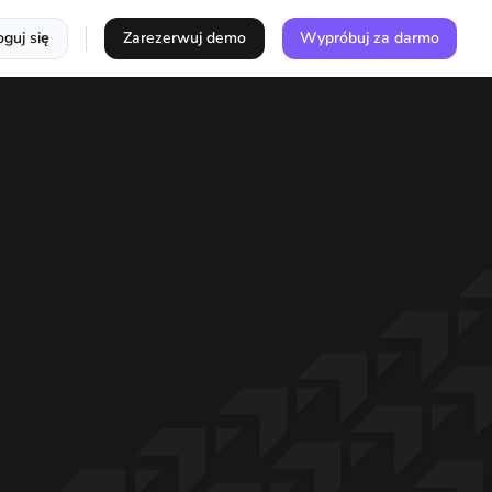
oguj się
Zarezerwuj demo
Wypróbuj za darmo