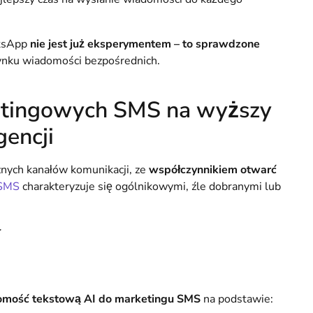
atsApp
nie jest już eksperymentem – to sprawdzone
ynku wiadomości bezpośrednich.
etingowych SMS na wyższy
gencji
znych kanałów komunikacji, ze
współczynnikiem otwarć
 SMS
charakteryzuje się ogólnikowymi, źle dobranymi lub
:
omość tekstową AI do marketingu SMS
na podstawie: