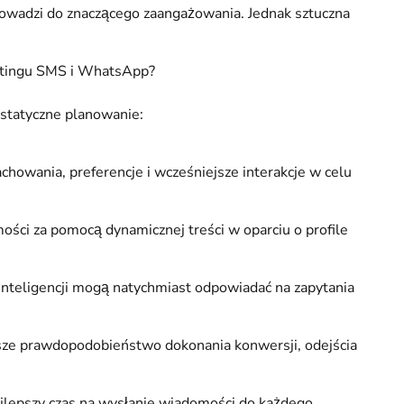
prowadzi do znaczącego zaangażowania. Jednak sztuczna
ketingu SMS i WhatsApp?
 statyczne planowanie:
zachowania, preferencje i wcześniejsze interakcje w celu
ści za pomocą dynamicznej treści w oparciu o profile
 inteligencji mogą natychmiast odpowiadać na zapytania
ększe prawdopodobieństwo dokonania konwersji, odejścia
jlepszy czas na wysłanie wiadomości do każdego